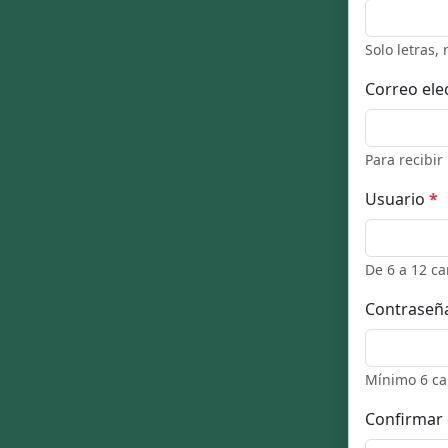
Solo letras,
Correo ele
Para recibir
Usuario
*
De 6 a 12 ca
Contraseñ
Mínimo 6 ca
Confirmar