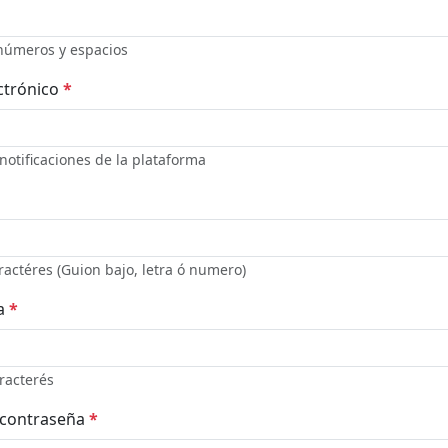
 números y espacios
ctrónico
*
 notificaciones de la plataforma
ractéres (Guion bajo, letra ó numero)
a
*
racterés
 contraseña
*